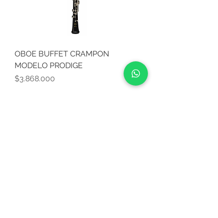
OBOE BUFFET CRAMPON
MODELO PRODIGE
Precio
$3.868.000
CONTACTO:
ventas@stonepick.cl
Visitas solo previo agendamiento
Ubicacion