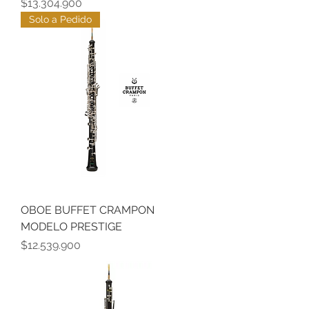
Precio
$13.304.900
Solo a Pedido
OBOE BUFFET CRAMPON
MODELO PRESTIGE
Precio
$12.539.900