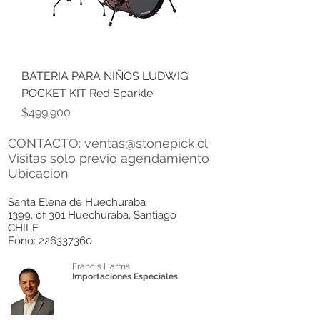
BATERIA PARA NIÑOS LUDWIG
POCKET KIT Red Sparkle
Precio
$499.900
CONTACTO:
ventas@stonepick.cl
Visitas solo previo agendamiento
Ubicacion
Santa Elena de Huechuraba
1399, of 301 Huechuraba, Santiago
CHILE
Fono:
226337360
Francis Harms
Importaciones Especiales