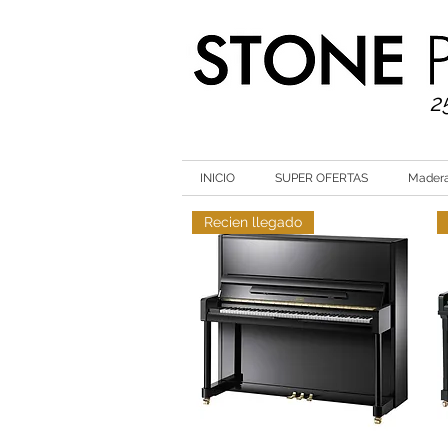
2
INICIO
SUPER OFERTAS
Mader
Recien llegado