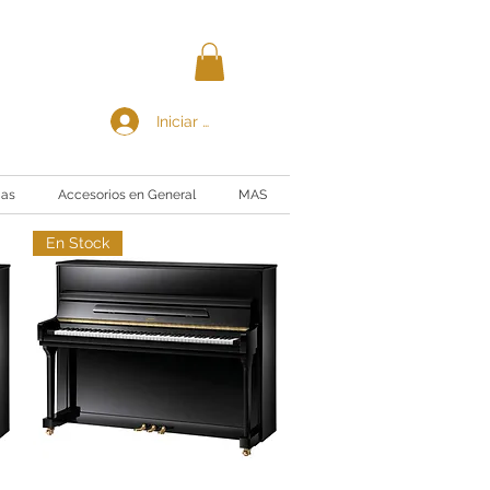
Iniciar sesión
ias
Accesorios en General
MAS
En Stock