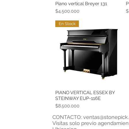
Piano vertical Breyer 131
P
Vista rápida
Precio
P
$4.500.000
$
En Stock
PIANO VERTICAL ESSEX BY
Vista rápida
STEINWAY EUP-116E
Precio
$8.500.000
CONTACTO:
ventas@stonepick.
Visitas solo previo agendamie