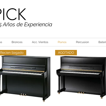
5 Años de Experiencia
as
Bronces
Acc. Vientos
Pianos
Percusion
Bater
Recien llegado
AGOTADO