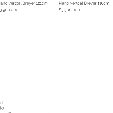
iano vertcal Breyer 121cm
Piano vertcal Breyer 118cm
Vista rápida
Vista rápida
recio
Precio
3.900.000
$3.500.000
cl
nto