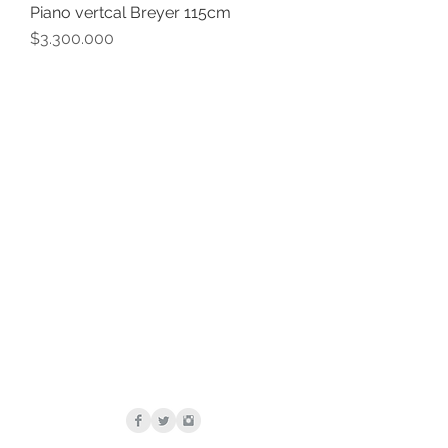
Piano vertcal Breyer 115cm
Vista rápida
Precio
$3.300.000