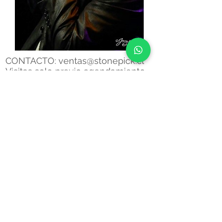
CONTACTO:
ventas@stonepick.cl
Visitas solo previo agendamiento
Ubicacion
Santa Elena de Huechuraba
1399, of 301 Huechuraba, Santiago
CHILE
Fono:
226337360
Francis Harms
Importaciones Especiales
Pamela Herrera
Administracion
y Ventas
+569 5719 4651