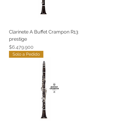
Clarinete A Buffet Crampon R13
prestige
Precio
$6.479.900
Solo a Pedido