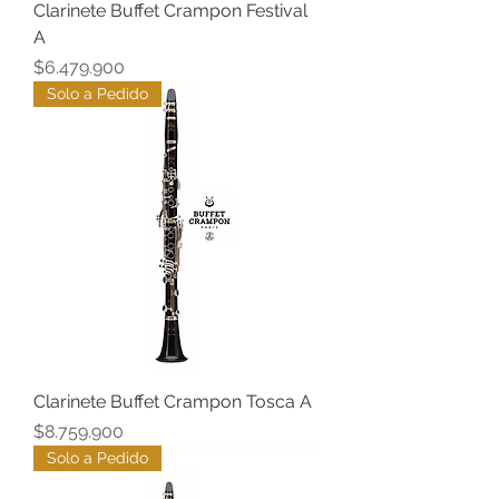
Clarinete Buffet Crampon Festival
A
Precio
$6.479.900
Solo a Pedido
Clarinete Buffet Crampon Tosca A
Precio
$8.759.900
Solo a Pedido