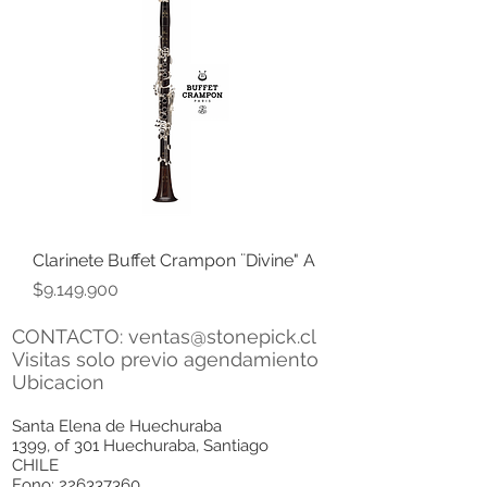
Clarinete Buffet Crampon ¨Divine" A
Precio
$9.149.900
CONTACTO:
ventas@stonepick.cl
Visitas solo previo agendamiento
Ubicacion
Santa Elena de Huechuraba
1399, of 301 Huechuraba, Santiago
CHILE
Fono:
226337360