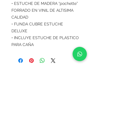
• ESTUCHE DE MADERA “pochette”
FORRADO EN VINIL DE ALTISIMA
CALIDAD
• FUNDA CUBRE ESTUCHE
DELUXE
• INCLUYE ESTUCHE DE PLASTICO
PARA CAÑA
CONTACTO:
ventas@stonepick.cl
Visitas solo previo agendamiento
Ubicacion
Santa Elena de Huechuraba
1399, of 301 Huechuraba, Santiago
CHILE
Fono:
226337360
Francis Harms
Importaciones Especiales