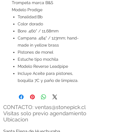
Trompeta marca B&S
Modelo Prodige
Tonalidad:Bb
Color dorado
Bore .460" / 11,68mm
Campana .484" / 123mm; hand-
made in yellow brass
Pistones de monel
Estuche tipo mochila
Modelo Reverse Leadpipe
Incluye Aceite para pistones,
boquilla 7C y paño de limpieza.
CONTACTO:
ventas@stonepick.cl
Visitas solo previo agendamiento
Ubicacion
Santa Elena de Huechuraba