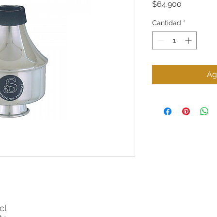
Precio
$64.900
Cantidad
*
Ag
cl