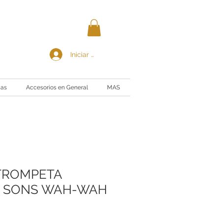
Iniciar sesión
ias
Accesorios en General
MAS
TROMPETA
& SONS WAH-WAH