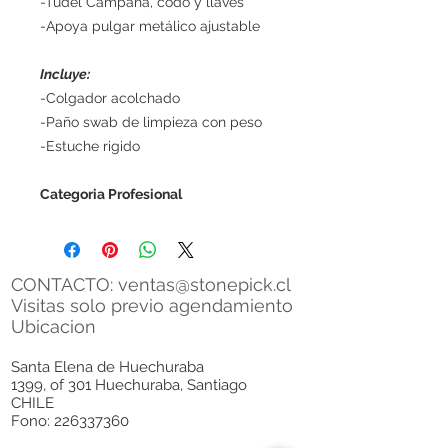
-Tudel Campana, codo y llaves
-Apoya pulgar metálico ajustable
Incluye:
-Colgador acolchado
-Paño swab de limpieza con peso
-Estuche rigido
Categoria Profesional
CONTACTO:
ventas@stonepick.cl
Visitas solo previo agendamiento
Ubicacion
Santa Elena de Huechuraba
1399, of 301 Huechuraba, Santiago
CHILE
Fono:
226337360