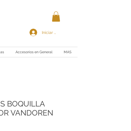
Iniciar sesión
ias
Accesorios en General
MAS
S BOQUILLA
OR VANDOREN