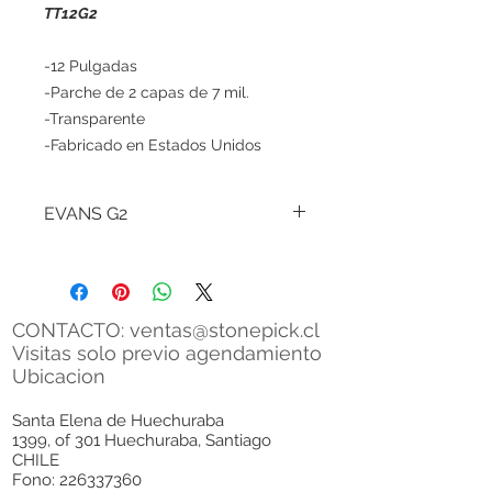
TT12G2
-12 Pulgadas
-Parche de 2 capas de 7 mil.
-Transparente
-Fabricado en Estados Unidos
EVANS G2
Los parches
Evans G2 son uno de los
populares del mercado, se fabrican
de dos capas de 7 mil.
ofrecen la
máxima durabilidad, una respuesta
CONTACTO:
ventas@stonepick.cl
muy abierta y con peso.
Visitas solo previo agendamiento
Ubicacion
Este parche transparente incorpora
la tecnología
Evans Level 360
para
Santa Elena de Huechuraba
1399, of 301 Huechuraba, Santiago
facilitar la afinación, un rango de
CHILE
tono extendido y una calidad de
Fono:
226337360
sonido óptima.