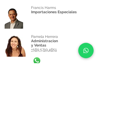
Francis Harms
El modelo G2 tiene un sonido con
Importaciones Especiales
peso y con un suave control de
armónicos, es recomendado para
Rock, Pop y Metal
Pamela Herrera
Administracion
y Ventas
+569 5719 4651