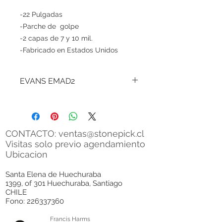
-22 Pulgadas
-Parche de golpe
-2 capas de 7 y 10 mil.
-Fabricado en Estados Unidos
EVANS EMAD2
Fabricado con dos capas
, una
exterior de 7 mil, más una interna de
10 mil, la serie Evans EMAD 2 le
brinda un ataque, enfoque y
CONTACTO:
ventas@stonepick.cl
durabilidad mejorados gracias al
Visitas solo previo agendamiento
inigualable sistema EMAD
Ubicacion
(Amortiguación ajustable de
montaje externo) estándar de la
Santa Elena de Huechuraba
1399, of 301 Huechuraba, Santiago
industria.
CHILE
Fono:
226337360
Su sonido es controlado, con mucho
peso y ataque.
Recomendado
Francis Harms