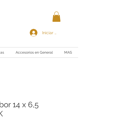
Iniciar sesión
ias
Accesorios en General
MAS
or 14 x 6,5
K