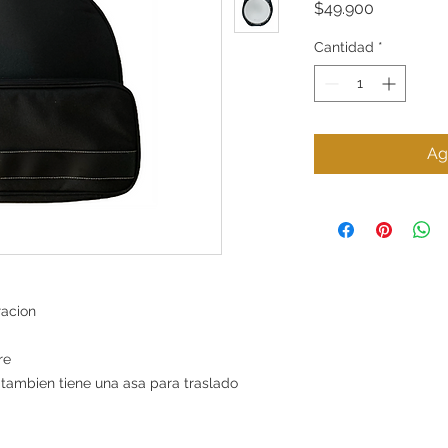
Precio
$49.900
Cantidad
*
Ag
racion
re
tambien tiene una asa para traslado