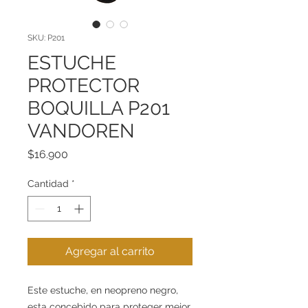
SKU: P201
ESTUCHE
PROTECTOR
BOQUILLA P201
VANDOREN
Precio
$16.900
Cantidad
*
Agregar al carrito
Este estuche, en neopreno negro,
esta concebido para proteger mejor