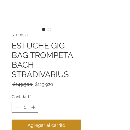
SKU: 818H
ESTUCHE GIG
BAG TROMPETA
BACH
STRADIVARIUS
Precio
Precio
 $149.900 
$119.920
de
oferta
Cantidad
*
Agregar al carrito