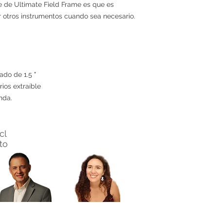
ve de Ultimate Field Frame es que es
r otros instrumentos cuando sea necesario.
do de 1.5 "
ios extraíble
nda.
cl
nto