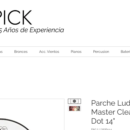
5 Años de Experiencia
as
Bronces
Acc. Vientos
Pianos
Percusion
Bater
Parche Lu
Master Cle
Dot 14"
SKU: LW6114