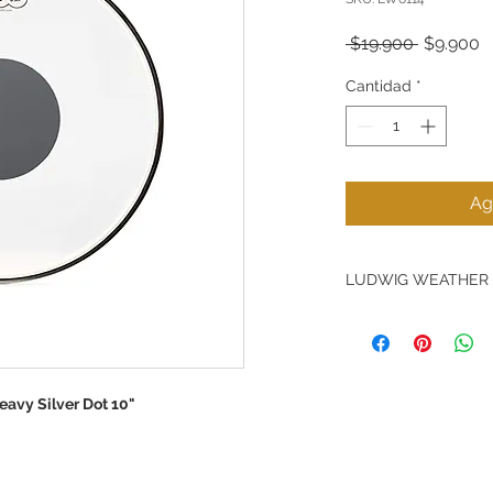
Precio
P
 $19.900 
$9.900
d
o
Cantidad
*
Ag
LUDWIG WEATHER
Los parches
Ludwig
Monroe NC, Estados
central de Ludwig c
avy Silver Dot 10"