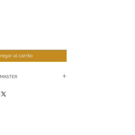
recio
e
ferta
regar al carrito
 MASTER
 Wather Master se producen en
 Unidos,
en la misma fábrica
on altos estándares de calidad.