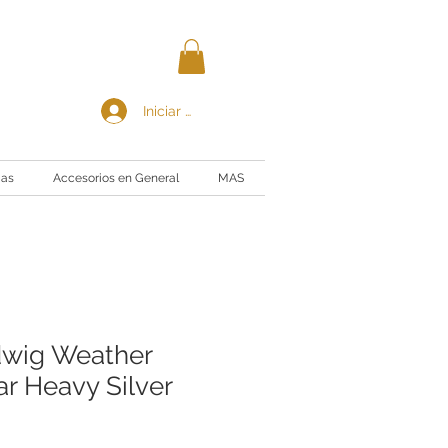
Iniciar sesión
ias
Accesorios en General
MAS
dwig Weather
ar Heavy Silver