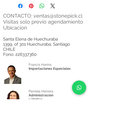
CONTACTO:
ventas@stonepick.cl
Visitas solo previo agendamiento
Ubicacion
Santa Elena de Huechuraba
1399, of 301 Huechuraba, Santiago
CHILE
Fono:
226337360
Francis Harms
Importaciones Especiales
Pamela Herrera
Administracion
y Ventas
+569 5719 4651