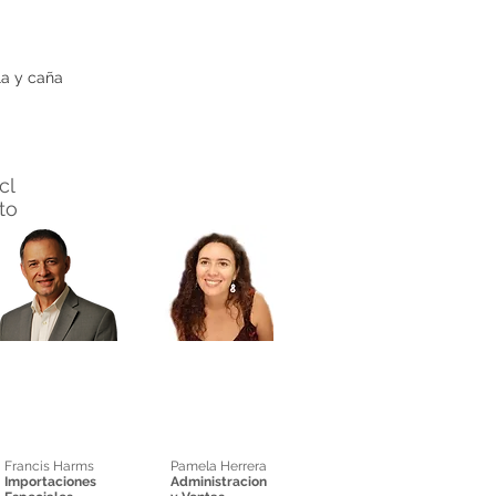
la y caña
cl
nto
Francis Harms
Pamela Herrera
Importaciones
Administracion