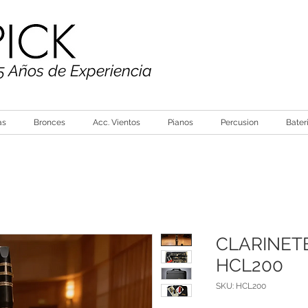
5 Años de Experiencia
as
Bronces
Acc. Vientos
Pianos
Percusion
Bater
CLARINET
HCL200
SKU: HCL200