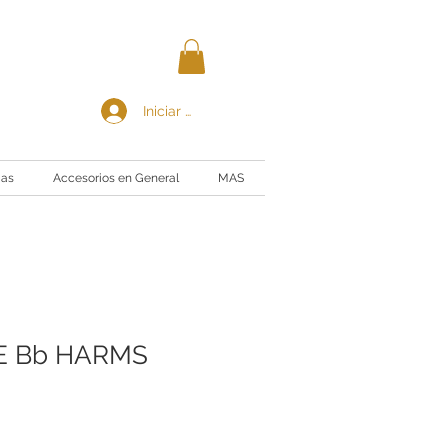
Iniciar sesión
ias
Accesorios en General
MAS
E Bb HARMS