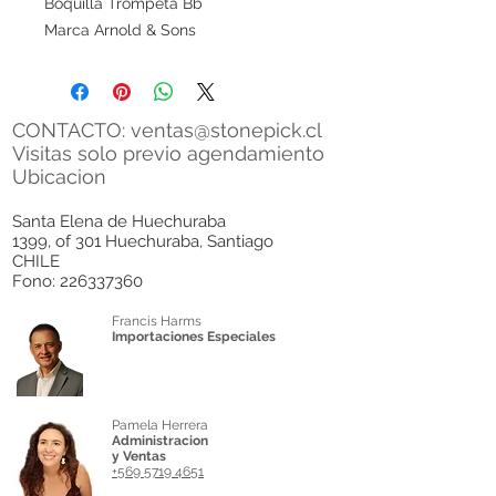
Boquilla Trompeta Bb
Marca Arnold & Sons
CONTACTO:
ventas@stonepick.cl
Visitas solo previo agendamiento
Ubicacion
Santa Elena de Huechuraba
1399, of 301 Huechuraba, Santiago
CHILE
Fono:
226337360
Francis Harms
Importaciones Especiales
Pamela Herrera
Administracion
y Ventas
+569 5719 4651