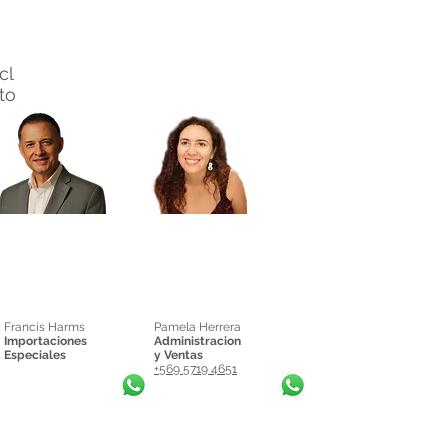
cl
nto
Francis Harms
Pamela Herrera
Importaciones
Administracion
Especiales
y Ventas
+569 5719 4651