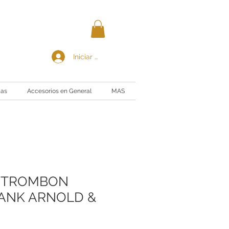
Iniciar sesión
ias
Accesorios en General
MAS
 TROMBON
ANK ARNOLD &