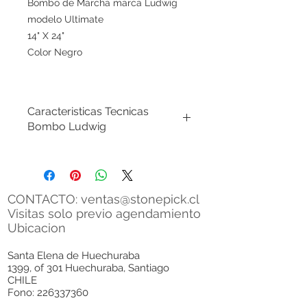
Bombo de Marcha marca Ludwig
modelo Ultimate
14" X 24"
Color Negro
Caracteristicas Tecnicas
Bombo Ludwig
Hardware
La carcasa de aluminio
rediseñada incluye un perfil más
pequeño y una reducción del 60%
CONTACTO:
ventas@stonepick.cl
en el peso.
Visitas solo previo agendamiento
Salidas de aire
Ubicacion
En cada tambor hay 6
respiraderos de aire situados con
Santa Elena de Huechuraba
1399, of 301 Huechuraba, Santiago
sonido.
CHILE
Fono:
226337360
Cáscara