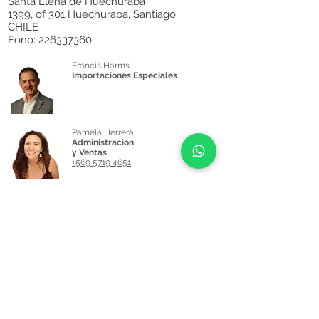
Santa Elena de Huechuraba
1399, of 301 Huechuraba, Santiago
combinación de precisión hasta su
CHILE
increíble gama de productos, Vic
Fono:
226337360
Firth ofrece una calidad en la que
puede confiar, sin importar lo que
Francis Harms
toques.
Importaciones Especiales
Pamela Herrera
Administracion
y Ventas
+569 5719 4651