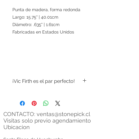
Punta de madera, forma redonda
Largo: 15.75" | 40.01cm
Diámetro: .635" | 1.61cm
Fabricadas en Estados Unidos
¡Vic Firth es el par perfecto!
Las baquetas de Vic Firth son la
elección de los mejores músicos en
CONTACTO:
ventas@stonepick.cl
todo tipo de géneros. Ya sea que
Visitas solo previo agendamiento
toque rock, jazz, country, pop u otros
Ubicacion
estilos musicales,
Desde sus métodos de fabricación y