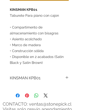
KINSMAN KPB01
Taburete Para piano con cajon
• Compartimento de
almacenamiento con bisagras
• Asiento acolchado
• Marco de madera
• Construcción sólida
• Disponible en 2 acabados (Satin
Black y Satin Brown)
KINSMAN KPB01
Kinsman tiene una excelente
selección de bancos de piano de
alta calidad diseñados
específicamente para ofrecer la
CONTACTO:
ventas@stonepick.cl
postura correcta mientras toca el
Visitas solo previo agendamiento