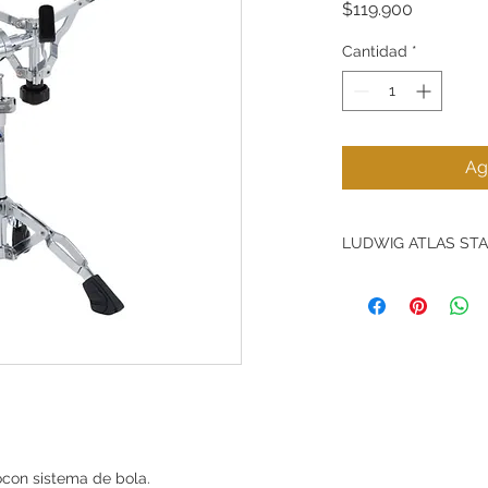
Precio
$119.900
Cantidad
*
Ag
LUDWIG ATLAS ST
Esta es una linea di
un hardware de gran
para transportar.
Con toda la funcion
medianos a grandes
Atlas Standard es la
todas las característ
salas de ensayos y 
con sistema de bola.
medianos a grandes